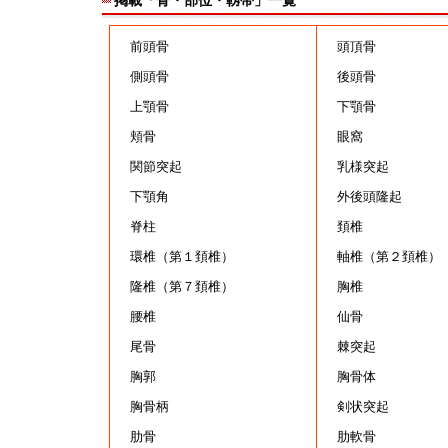
前頭骨
頭頂骨
側頭骨
後頭骨
上顎骨
下顎骨
頬骨
眼窩
関節突起
乳様突起
下顎角
外後頭隆起
脊柱
頚椎
環椎（第１頚椎）
軸椎（第２頚椎）
隆椎（第７頚椎）
胸椎
腰椎
仙骨
尾骨
棘突起
胸郭
胸骨体
胸骨柄
剣状突起
肋骨
肋軟骨