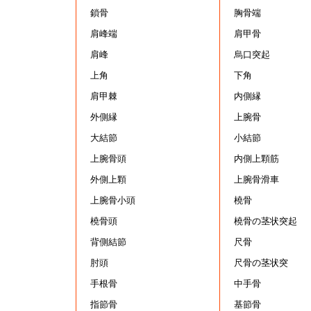
鎖骨
胸骨端
肩峰端
肩甲骨
肩峰
烏口突起
上角
下角
肩甲棘
内側縁
外側縁
上腕骨
大結節
小結節
上腕骨頭
内側上顆筋
外側上顆
上腕骨滑車
上腕骨小頭
橈骨
橈骨頭
橈骨の茎状突起
背側結節
尺骨
肘頭
尺骨の茎状突
手根骨
中手骨
指節骨
基節骨