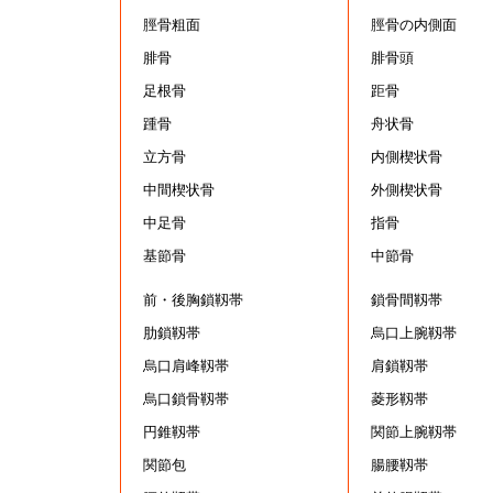
脛骨粗面
脛骨の内側面
腓骨
腓骨頭
足根骨
距骨
踵骨
舟状骨
立方骨
内側楔状骨
中間楔状骨
外側楔状骨
中足骨
指骨
基節骨
中節骨
前・後胸鎖靱帯
鎖骨間靱帯
肋鎖靱帯
烏口上腕靱帯
烏口肩峰靱帯
肩鎖靱帯
烏口鎖骨靱帯
菱形靱帯
円錐靱帯
関節上腕靱帯
関節包
腸腰靱帯