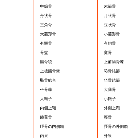
中節骨
末節骨
舟状骨
月状骨
三角骨
豆状骨
大菱形骨
小菱形骨
有頭骨
有鈎骨
骨盤
寛骨
腸骨稜
上前腸骨棘
上後腸骨棘
恥骨結節
恥骨結合
坐骨結節
坐骨棘
大腿骨
大転子
小転子
内側上顆
外側上顆
膝蓋骨
脛骨
脛骨の内側顆
脛骨の外側顆
内果
外果