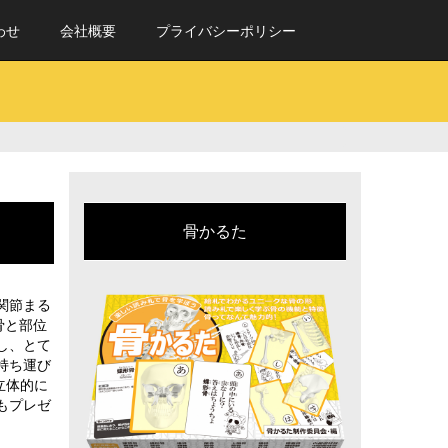
わせ
会社概要
プライバシーポリシー
骨かるた
関節まる
骨と部位
し、とて
持ち運び
立体的に
もプレゼ