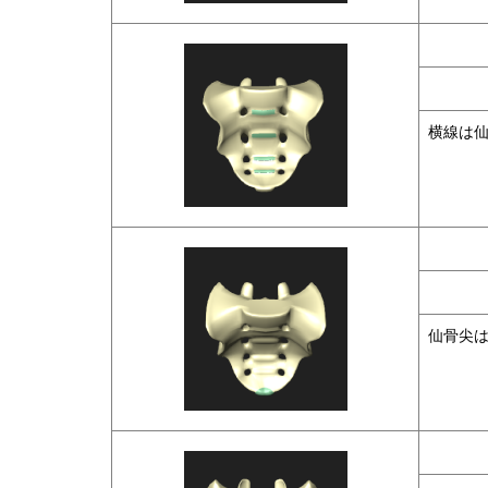
横線は
仙骨尖