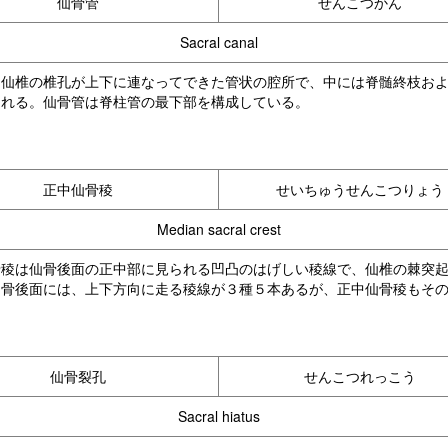
仙骨管
せんこつかん
Sacral canal
は仙椎の椎孔が上下に連なってできた管状の腔所で、中には脊髄終枝お
される。仙骨管は脊柱管の最下部を構成している。
正中仙骨稜
せいちゅうせんこつりょう
Median sacral crest
骨稜は仙骨後面の正中部に見られる凹凸のはげしい稜線で、仙椎の棘突
仙骨後面には、上下方向に走る稜線が３種５本あるが、正中仙骨稜もそ
仙骨裂孔
せんこつれっこう
Sacral hiatus