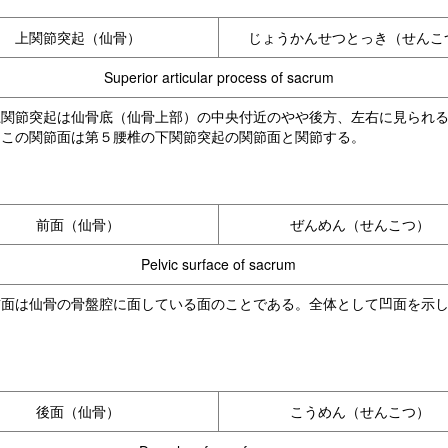
上関節突起（仙骨）
じょうかんせつとっき（せんこ
Superior articular process of sacrum
上関節突起は仙骨底（仙骨上部）の中央付近のやや後方、左右に見られ
ここの関節面は第５腰椎の下関節突起の関節面と関節する。
前面（仙骨）
ぜんめん（せんこつ）
Pelvic surface of sacrum
前面は仙骨の骨盤腔に面している面のことである。全体として凹面を示
後面（仙骨）
こうめん（せんこつ）