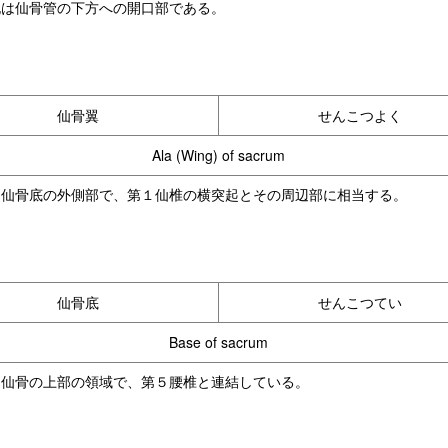
孔は仙骨管の下方への開口部である。
仙骨翼
せんこつよく
Ala (Wing) of sacrum
は仙骨底の外側部で、第１仙椎の横突起とその周辺部に相当する。
仙骨底
せんこつてい
Base of sacrum
は仙骨の上部の領域で、第５腰椎と連結している。