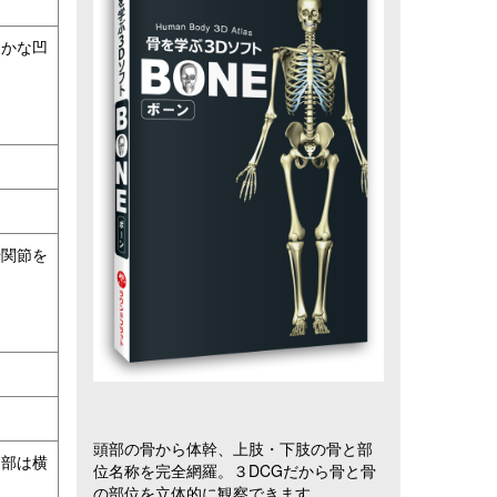
細かな凹
。
腸関節を
頭部の骨から体幹、上肢・下肢の骨と部
側部は横
位名称を完全網羅。３DCGだから骨と骨
の部位を立体的に観察できます。