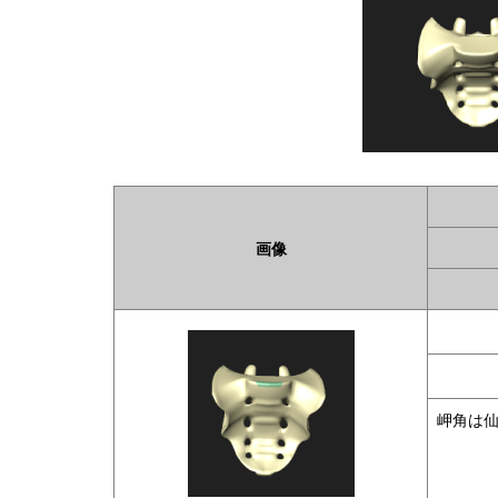
画像
岬角は