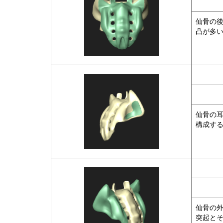
仙骨の
凸が多
仙骨の
構成す
仙骨の
突起と