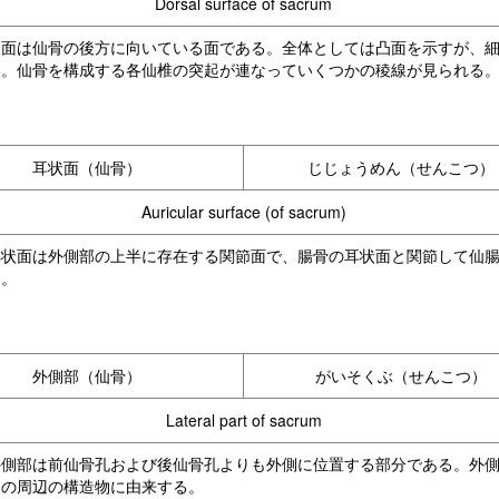
Dorsal surface of sacrum
後面は仙骨の後方に向いている面である。全体としては凸面を示すが、
い。仙骨を構成する各仙椎の突起が連なっていくつかの稜線が見られる
耳状面（仙骨）
じじょうめん（せんこつ）
Auricular surface (of sacrum)
耳状面は外側部の上半に存在する関節面で、腸骨の耳状面と関節して仙
る。
外側部（仙骨）
がいそくぶ（せんこつ）
Lateral part of sacrum
外側部は前仙骨孔および後仙骨孔よりも外側に位置する部分である。外
その周辺の構造物に由来する。