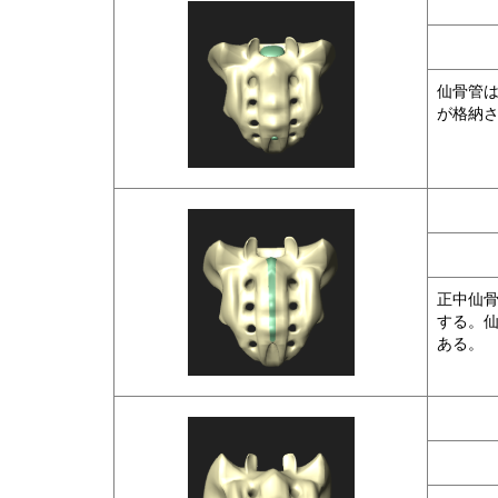
仙骨管
が格納
正中仙
する。
ある。